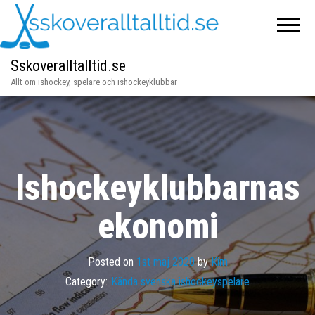
Sskoveralltalltid.se
Allt om ishockey, spelare och ishockeyklubbar
Ishockeyklubbarnas
ekonomi
Posted on
1st maj 2020
by
Kim
Category:
Kända svenska ishockeyspelare