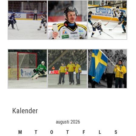
Kalender
augusti 2026
M
T
O
T
F
L
S