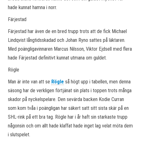
hade kunnat hamna i norr.
Färjestad
Färjestad har även de en bred trupp trots att de fick Michael
Lindqvist långtidsskadad och Johan Ryno sattes på läktaren.
Med poängligavinnaren Marcus Nilsson, Viktor Ejdsell med flera
hade Färjestad definitivt kunnat utmana om guldet.
Rögle
Man är inte van att se
Rögle
så högt upp i tabellen, men denna
säsong har de verkligen förtjänat sin plats i toppen trots många
skador på nyckelspelare. Den sevärda backen Kodie Curran
som kom tvåa i poängligan har säkert satt sitt sista skär på en
SHL-rink på ett bra tag. Rögle har i år haft sin starkaste trupp
någonsin och om allt hade klaffat hade inget lag velat möta dem
i slutspelet.