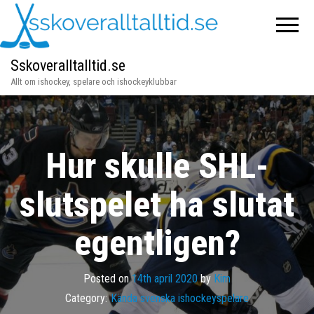
Sskoveralltalltid.se
Allt om ishockey, spelare och ishockeyklubbar
Hur skulle SHL-
slutspelet ha slutat
egentligen?
Posted on
14th april 2020
by
Kim
Category:
Kända svenska ishockeyspelare