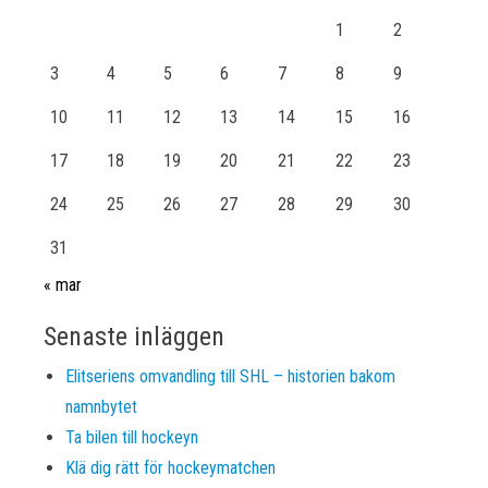
1
2
3
4
5
6
7
8
9
10
11
12
13
14
15
16
17
18
19
20
21
22
23
24
25
26
27
28
29
30
31
« mar
Senaste inläggen
Elitseriens omvandling till SHL – historien bakom
namnbytet
Ta bilen till hockeyn
Klä dig rätt för hockeymatchen